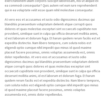
exercitationem ullam corporis suscipit laboriosam, nisi ut aliquid ex
ea commodi consequatur? Quis autem vel eum iure reprehenderit
qui in ea voluptate velit esse quam nihil molestiae consequatur.
At vero eos et accusamus et iusto odio dignissimos ducimus qui
blanditiis praesentium voluptatum deleniti atque corrupti quos
dolores et quas molestias excepturi sint occaecati cupiditate non
provident, similique sunt in culpa qui officia deserunt mollitia animi,
id est laborum et dolorum fuga. Et harum quidem rerum facilis est et
expedita distinctio. Nam libero tempore, cum soluta nobis est
eligendi optio cumque nihil impedit quo minus id quod maxime
placeat facere possimus, omnis voluptas assumenda est, omnis
dolor repellendus. At vero eos et accusamus et iusto odio
dignissimos ducimus qui blanditiis praesentium voluptatum deleniti
atque corrupti quos dolores et quas molestias excepturi sint
occaecati cupiditate non provident, similique sunt in culpa qui officia
deserunt mollitia animi, id est laborum et dolorum fuga. Et harum
quidem rerum facilis est et expedita distinctio. Nam libero tempore,
cum soluta nobis est eligendi optio cumque nihil impedit quo minus
id quod maxime placeat facere possimus, omnis voluptas
assumenda est, omnis dolor repellendus.