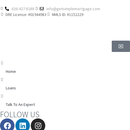
626-427-8288
info@getsimplemortgage.com
DRE License: #01944983
NMLS ID: #1152229
Home
Loans
Talk To An Expert
FOLLOW US