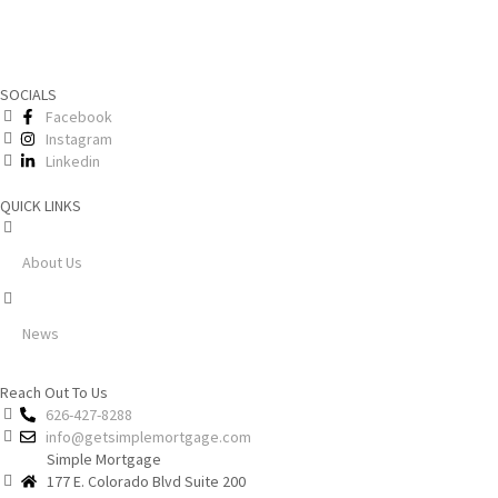
SOCIALS
Facebook
Instagram
Linkedin
QUICK LINKS
About Us
News
Reach Out To Us
626-427-8288
info@getsimplemortgage.com
Simple Mortgage
177 E. Colorado Blvd Suite 200